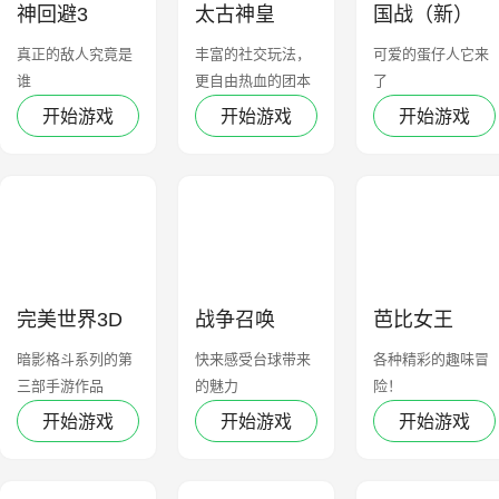
神回避3
太古神皇
国战（新）
真正的敌人究竟是
丰富的社交玩法，
可爱的蛋仔人它来
谁
更自由热血的团本
了
战斗
开始游戏
开始游戏
开始游戏
完美世界3D
战争召唤
芭比女王
暗影格斗系列的第
快来感受台球带来
各种精彩的趣味冒
三部手游作品
的魅力
险！
开始游戏
开始游戏
开始游戏