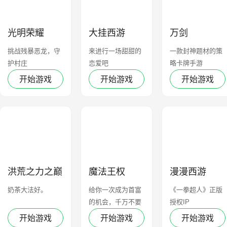
光明荣耀
大挂西游
万剑
挑战残暴恶龙，守
来进行一场甜甜的
一款封神题材的策
护村庄
恋爱吧
略卡牌手游
开始游戏
开始游戏
开始游戏
洪荒之力之巅
魔法王权
漫漫西游
峰国战
奶茶大法好。
给你一次成为首富
《一拳超人》正版
的机会，千万不要
授权IP
错过哦。
开始游戏
开始游戏
开始游戏