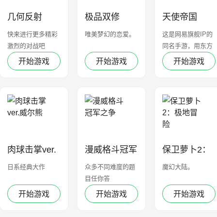
几何反射
极品双修
天使帝国
快来进行更多精彩
唯美梦幻的恋爱。
这是网易旗舰IP的
激烈的对战吧
同名手游，用东方
幻想的主题打造出
开始游戏
开始游戏
开始游戏
了一个可以上天入
海的玄幻世界。
肉球击掌ver.
漫威格斗冠军
保卫萝卜2：
威尔熊
之争
极地冒险
日系经典大作
众多不同难度的题
魔幻大陆。
目任你答
开始游戏
开始游戏
开始游戏