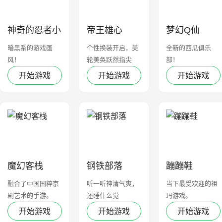
神奇的忍者小
帝王雄心
梦幻Q仙
偷
暗黑系的游戏画
个性换装开启，美
全新的西瓜俱乐
风！
轮美奂跃然指尖
部！
开始游戏
开始游戏
开始游戏
魔幻客栈
钢铁部落
蹦蹦鞋
融合了中国国粹京
听一听神清气爽，
当下最受欢迎的祖
剧艺术的手游。
还睡什么觉
玛游戏。
开始游戏
开始游戏
开始游戏