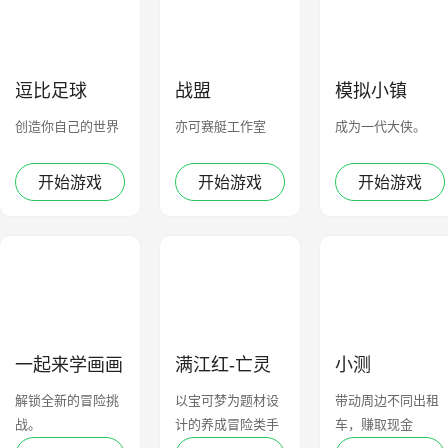
逗比足球
战盟
模拟小镇
创造你自己的世界
亦可赛艇工作室
成为一代大侠。
开始游戏
开始游戏
开始游戏
一起来学画画
满江红-亡灵
小测
杀手岳鹏举
解锁全新的冒险挑
以宝可梦为题材设
带动周边不同出租
战。
计的养成冒险类手
车，赚取现金