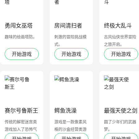
勇闯女巫塔
房间清扫者
终极大乱斗
趣味的绘画塔防。
刺激的冒险挑战模
古风仙侠世界冒险
式。
之旅开启。
开始游戏
开始游戏
开始游戏
赛尔号鲁斯王
鳄鱼洗澡
最强天使之剑
传统的解密迷宫类
游戏是一款像素风
圆了少年们的武器
游戏加入了恐怖气
格的沙盒经营类游
梦。
氛
戏