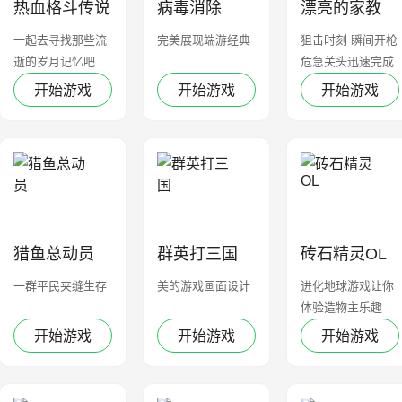
热血格斗传说
病毒消除
漂亮的家教
一起去寻找那些流
完美展现端游经典
狙击时刻 瞬间开枪
逝的岁月记忆吧
危急关头迅速完成
任务
开始游戏
开始游戏
开始游戏
猎鱼总动员
群英打三国
砖石精灵OL
一群平民夹缝生存
美的游戏画面设计
进化地球游戏让你
体验造物主乐趣
开始游戏
开始游戏
开始游戏