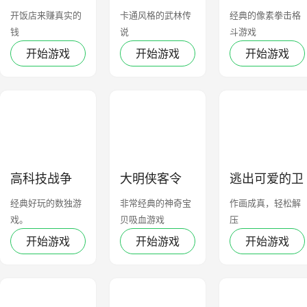
本停不下来
尸
开饭店来赚真实的
卡通风格的武林传
经典的像素拳击格
钱
说
斗游戏
开始游戏
开始游戏
开始游戏
高科技战争
大明侠客令
逃出可爱的卫
生间
经典好玩的数独游
非常经典的神奇宝
作画成真，轻松解
戏。
贝吸血游戏
压
开始游戏
开始游戏
开始游戏