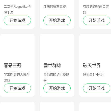
贝塔
刷充抽
二次元Roguelike卡
趣味的赛车竞技。
有趣的跑酷闯关游
牌手游
戏
开始游戏
开始游戏
开始游戏
罪恶王冠
霸世群雄
破天世界
非常刺激的大逃杀
蛮恐怖的步行模拟
好机会！小杜！
游戏
器
开始游戏
开始游戏
开始游戏