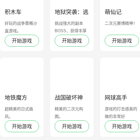
积木车
地狱突袭：逃
萌仙记
亡
好玩的战争策略沙
挑战强大的副本
二次元赛博精神！
盒游戏。
BOSS，获得丰厚
奖励
开始游戏
开始游戏
开始游戏
地铁魔方
战国破坏神
网球高手
超精美的日式画
精美的二次元构
游戏的打击感真的
风。
图。
做的非常好
开始游戏
开始游戏
开始游戏