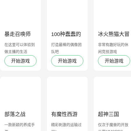
暴走召唤师
100种蠢蠢的
冰火熊猫大冒
死法3
险2
在这里可以体验到
打造最棒的偶像团
非常有趣好玩的休
做主播的生活
队吧
闲竞技游戏
开始游戏
开始游戏
开始游戏
部落之战
有魔性西游
超神三国
一款新颖的养成手
精彩刺激的运输过
仅次于魔兽的开放