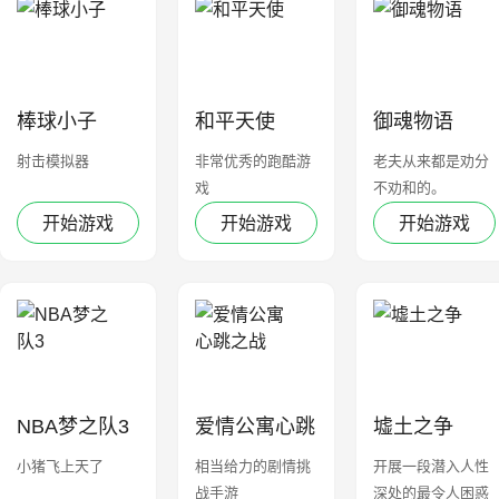
棒球小子
和平天使
御魂物语
射击模拟器
非常优秀的跑酷游
老夫从来都是劝分
戏
不劝和的。
开始游戏
开始游戏
开始游戏
NBA梦之队3
爱情公寓心跳
墟土之争
之战
小猪飞上天了
相当给力的剧情挑
开展一段潜入人性
战手游
深处的最令人困惑