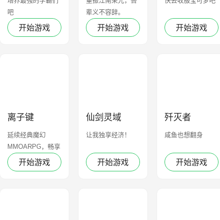
培养最强的学霸们
重振江南荣光，吾
快去收服宝可梦吧
吧
辈义不容辞。
开始游戏
开始游戏
开始游戏
离子键
仙剑灵域
歼灭者
延续经典魔幻
让我独享经济！
咸鱼也想翻身
MMOARPG，畅享
极致魔幻冒险
开始游戏
开始游戏
开始游戏