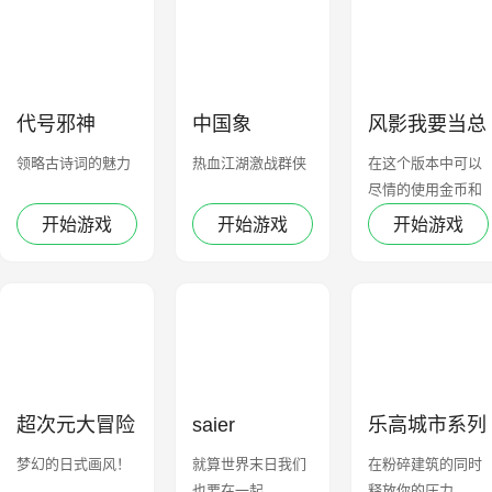
代号邪神
中国象
风影我要当总
裁
领略古诗词的魅力
热血江湖激战群侠
在这个版本中可以
尽情的使用金币和
钻石，买买买
开始游戏
开始游戏
开始游戏
超次元大冒险
saier
乐高城市系列
梦幻的日式画风！
就算世界末日我们
在粉碎建筑的同时
也要在一起
释放你的压力