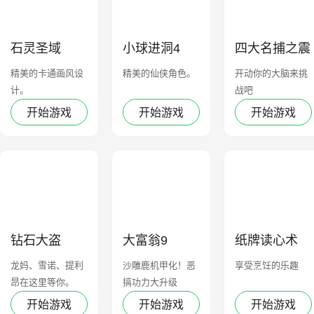
石灵圣域
小球进洞4
四大名捕之震
关东
精美的卡通画风设
精美的仙侠角色。
开动你的大脑来挑
计。
战吧
开始游戏
开始游戏
开始游戏
钻石大盗
大富翁9
纸牌读心术
龙妈、雪诺、提利
沙雕鹿机甲化！恶
享受烹饪的乐趣
昂在这里等你。
搞功力大升级
开始游戏
开始游戏
开始游戏