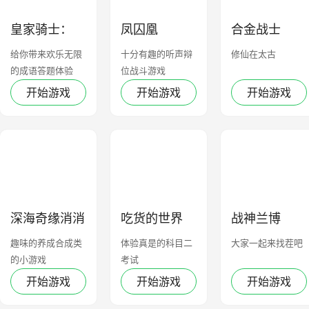
皇家骑士：
凤囚凰
合金战士
300自走棋
给你带来欢乐无限
十分有趣的听声辩
修仙在太古
的成语答题体验
位战斗游戏
开始游戏
开始游戏
开始游戏
深海奇缘消消
吃货的世界
战神兰博
乐
趣味的养成合成类
体验真是的科目二
大家一起来找茬吧
的小游戏
考试
开始游戏
开始游戏
开始游戏