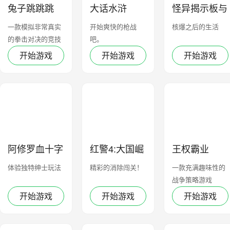
兔子跳跳跳
大话水浒
怪异揭示板与
七重传言
一款模拟非常真实
开始爽快的枪战
核爆之后的生活
的拳击对决的竞技
吧。
类型的游戏
开始游戏
开始游戏
开始游戏
阿修罗血十字
红警4:大国崛
王权霸业
起
体验独特绅士玩法
精彩的消除闯关！
一款充满趣味性的
战争策略游戏
开始游戏
开始游戏
开始游戏