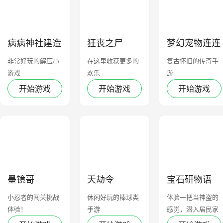
病病神社建造
狂丧之尸
梦幻宠物连连
中
看
非常好玩的解压小
在这里收获更多的
复古怀旧的传奇手
游戏
欢乐
游
开始游戏
开始游戏
开始游戏
墨镜哥
天劫令
宝石研物语
2：血缘之证
小忍者的闯关挑战
休闲好玩的棒球类
体验一把当神盗的
体验！
手游
感觉，潜入居民家