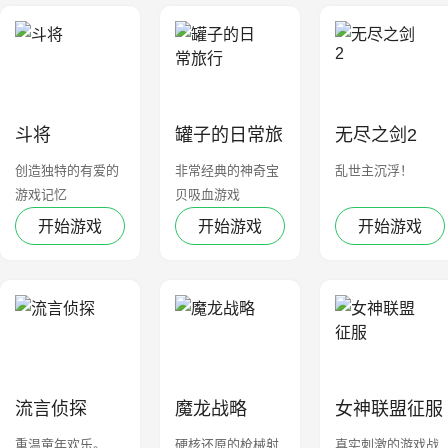
斗将
罐子的日常旅
无尽之剑2
行
创造独特的有爱的
非常经典的神奇宝
乱世主沉浮！
游戏记忆
贝吸血游戏
开始游戏
开始游戏
开始游戏
流言侦探
魔龙战略
女神联盟征服
重温童年欢乐。
硬核还原的枪械射
真实刺激的游戏战