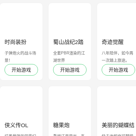
时尚装扮
蜀山战纪2踏
奇迹觉醒
火行歌
子弹炮火的战斗场
全套PBR渲染的江
八年陪伴，如今再
景！
湖世界
一次踏上旅途。
开始游戏
开始游戏
开始游戏
侠义传OL
糖果炮
美丽的蝴蝶结