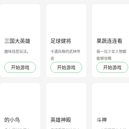
三国大英雄
足球健将
果蔬连连看
2144
趣味找茬玩法。
卡通风格的武林传
每一位少女人物都
说
能够攻略
开始游戏
开始游戏
开始游戏
的小鸟
英雄神殿
斗神